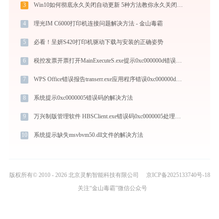
3
Win10如何彻底永久关闭自动更新 5种方法教你永久关闭win10自动更新
4
理光IM C6000打印机连接问题解决方法 - 金山毒霸
5
必看！呈妍S420打印机驱动下载与安装的正确姿势
6
税控发票开票打开MainExecuteS.exe提示0xc000000d错误码怎么办
7
WPS Office错误报告transerr.exe应用程序错误0xc000000d解决方法
8
系统提示0xc0000005错误码的解决方法
9
万兴制版管理软件 HBSClient.exe错误码0xc0000005处理办法
10
系统提示缺失msvbvm50.dll文件的解决方法
版权所有© 2010 - 2026 北京灵豹智能科技有限公司
京ICP备2025133740号-18
关注“金山毒霸”微信公众号