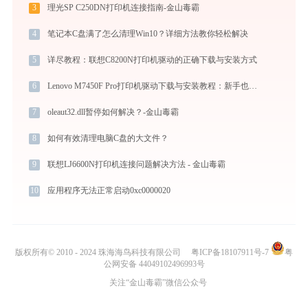
3
理光SP C250DN打印机连接指南-金山毒霸
4
笔记本C盘满了怎么清理Win10？详细方法教你轻松解决
5
详尽教程：联想C8200N打印机驱动的正确下载与安装方式
6
Lenovo M7450F Pro打印机驱动下载与安装教程：新手也能轻松搞定
7
oleaut32.dll暂停如何解决？-金山毒霸
8
如何有效清理电脑C盘的大文件？
9
联想LJ6600N打印机连接问题解决方法 - 金山毒霸
10
应用程序无法正常启动0xc0000020
版权所有© 2010 - 2024 珠海海鸟科技有限公司
粤ICP备18107911号-7
粤
公网安备 44049102496993号
关注“金山毒霸”微信公众号