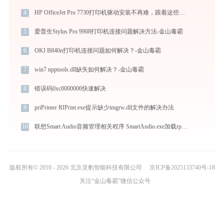
4
HP OfficeJet Pro 7730打印机驱动安装不再难，跟着这些步骤一学就会
5
爱普生Stylus Pro 9908打印机连接问题解决方法-金山毒霸
6
OKI B840n打印机连接问题如何解决？-金山毒霸
7
win7 npptools.dll缺失如何解决？-金山毒霸
8
错误码0xc0000006快速解决
9
priPrinter RIPrint.exe提示缺少imgrw.dll文件的解决办法
10
联想Smart Audio音频管理相关程序 SmartAudio.exe加载rpcrt4.dll文件丢失处理办法
版权所有© 2010 - 2026 北京灵豹智能科技有限公司
京ICP备2025133740号-18
关注“金山毒霸”微信公众号