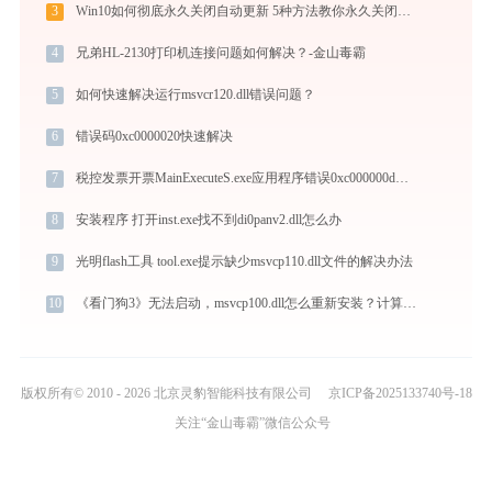
3
Win10如何彻底永久关闭自动更新 5种方法教你永久关闭win10自动更新
4
兄弟HL-2130打印机连接问题如何解决？-金山毒霸
5
如何快速解决运行msvcr120.dll错误问题？
6
错误码0xc0000020快速解决
7
税控发票开票MainExecuteS.exe应用程序错误0xc000000d解决方法
8
安装程序 打开inst.exe找不到di0panv2.dll怎么办
9
光明flash工具 tool.exe提示缺少msvcp110.dll文件的解决办法
10
《看门狗3》无法启动，msvcp100.dll怎么重新安装？计算机丢失msvcp100.dll的解决办法
版权所有© 2010 - 2026 北京灵豹智能科技有限公司
京ICP备2025133740号-18
关注“金山毒霸”微信公众号