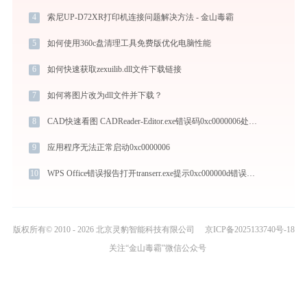
4
索尼UP-D72XR打印机连接问题解决方法 - 金山毒霸
5
如何使用360c盘清理工具免费版优化电脑性能
6
如何快速获取zexuilib.dll文件下载链接
7
如何将图片改为dll文件并下载？
8
CAD快速看图 CADReader-Editor.exe错误码0xc0000006处理办法
9
应用程序无法正常启动0xc0000006
10
WPS Office错误报告打开transerr.exe提示0xc000000d错误码怎么办
版权所有© 2010 - 2026 北京灵豹智能科技有限公司
京ICP备2025133740号-18
关注“金山毒霸”微信公众号