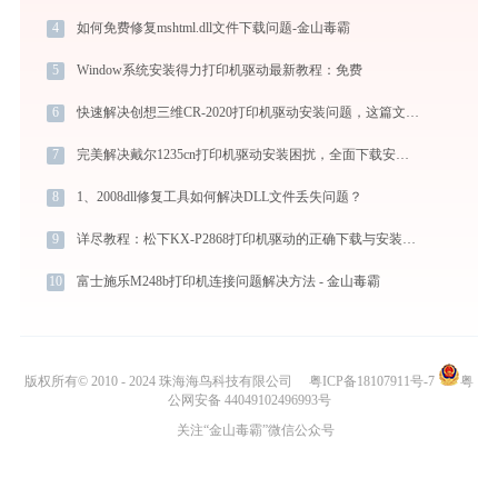
4
如何免费修复mshtml.dll文件下载问题-金山毒霸
5
Window系统安装得力打印机驱动最新教程：免费
6
快速解决创想三维CR-2020打印机驱动安装问题，这篇文章告诉你方法
7
完美解决戴尔1235cn打印机驱动安装困扰，全面下载安装教程
8
1、2008dll修复工具如何解决DLL文件丢失问题？
9
详尽教程：松下KX-P2868打印机驱动的正确下载与安装方式
10
富士施乐M248b打印机连接问题解决方法 - 金山毒霸
版权所有© 2010 - 2024 珠海海鸟科技有限公司
粤ICP备18107911号-7
粤
公网安备 44049102496993号
关注“金山毒霸”微信公众号