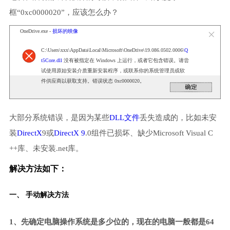
框“0xc0000020”，应该怎么办？
OneDrive.exe -
损坏的映像
C:\Users\xxx\AppData\Local\Microsoft\OneDrive\19.086.0502.0006\
Q
t5Core.dll
没有被指定在 Windows 上运行，或者它包含错误。请尝
试使用原始安装介质重新安装程序，或联系你的系统管理员或软
件供应商以获取支持。错误状态 0xc0000020。
大部分系统错误，是因为某些
DLL文件
丢失造成的，比如未安
装
DirectX
9或
DirectX 9
.0组件已损坏、缺少Microsoft Visual C
++库、未安装.net库。
解决方法如下：
一、 手动解决方法
1、先确定电脑操作系统是多少位的，现在的电脑一般都是64