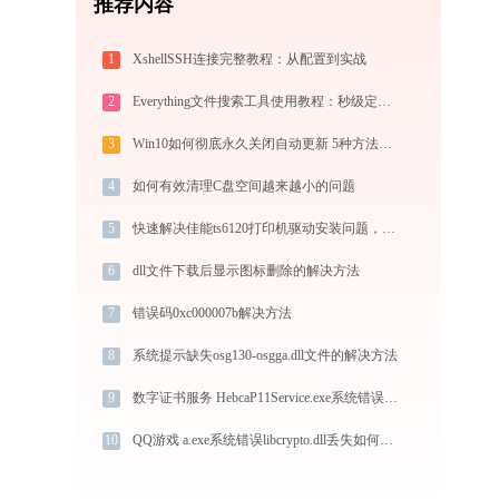
推荐内容
1
XshellSSH连接完整教程：从配置到实战
2
Everything文件搜索工具使用教程：秒级定位电脑任意文件的高效搜索神器
3
Win10如何彻底永久关闭自动更新 5种方法教你永久关闭win10自动更新
4
如何有效清理C盘空间越来越小的问题
5
快速解决佳能ts6120打印机驱动安装问题，这篇文章告诉你方法
6
dll文件下载后显示图标删除的解决方法
7
错误码0xc000007b解决方法
8
系统提示缺失osg130-osgga.dll文件的解决方法
9
数字证书服务 HebcaP11Service.exe系统错误hebcasealbase.dll丢失如何解决
10
QQ游戏 a.exe系统错误libcrypto.dll丢失如何解决