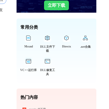
1k
立即下载
复
常用分类
Msxml
Directx
DLL文件下
.net合集
载
VC++运行库
DLL修复工
具
热门内容