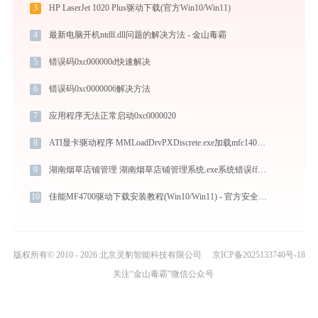
3
HP LaserJet 1020 Plus驱动下载(官方Win10/Win11)
4
最新电脑开机ntdll.dll问题的解决方法 - 金山毒霸
5
错误码0xc000000d快速解决
6
错误码0xc0000006解决方法
7
应用程序无法正常启动0xc0000020
8
ATI显卡驱动程序 MMLoadDrvPXDiscrete.exe加载mfc140u.dll文件丢失处理办法
9
湖南烟草店铺管理 湖南烟草店铺管理系统.exe系统错误ffmpeg.dll丢失如何解决
10
佳能MF4700驱动下载安装教程(Win10/Win11) - 官方安全下载
版权所有© 2010 - 2026 北京灵豹智能科技有限公司
京ICP备2025133740号-18
关注“金山毒霸”微信公众号