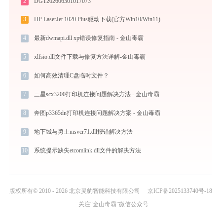
2
DGT202606301017073
3
HP LaserJet 1020 Plus驱动下载(官方Win10/Win11)
4
最新dwmapi.dll xp错误修复指南 - 金山毒霸
5
xlfsio.dll文件下载与修复方法详解-金山毒霸
6
如何高效清理C盘临时文件？
7
三星scx3200打印机连接问题解决方法 - 金山毒霸
8
奔图p3365dn打印机连接问题解决方案 - 金山毒霸
9
地下城与勇士msvcr71.dll报错解决方法
10
系统提示缺失etcomlink.dll文件的解决方法
版权所有© 2010 - 2026 北京灵豹智能科技有限公司
京ICP备2025133740号-18
关注“金山毒霸”微信公众号