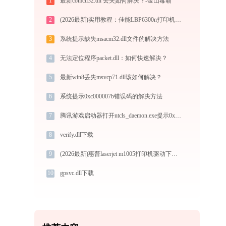
1
最新comctl32.dll 丢失如何解决？-金山毒霸
2
(2026最新)实用教程：佳能LBP6300n打印机驱动的下载与安装技巧
3
系统提示缺失msacm32.dll文件的解决方法
4
无法定位程序packet.dll：如何快速解决？
5
最新win8丢失msvcp71.dll该如何解决？
6
系统提示0xc000007b错误码的解决方法
7
腾讯游戏启动器打开ntcls_daemon.exe提示0xc000007b错误码怎么办
8
verify.dll下载
9
(2026最新)惠普laserjet m1005打印机驱动下载安装步骤详细解析（官方64/32位支持）
10
gpsvc.dll下载