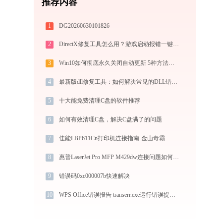
推荐内容
1
DG20260630101826
2
DirectX修复工具怎么用？游戏启动报错一键修复全攻略
3
Win10如何彻底永久关闭自动更新 5种方法教你永久关闭win10自动更新
4
最新版dll修复工具：如何解决常见的DLL错误？-金山毒霸
5
十大能免费清理C盘的软件推荐
6
如何有效清理C盘，解决C盘满了的问题
7
佳能LBP611Cn打印机连接指南-金山毒霸
8
惠普LaserJet Pro MFP M429dw连接问题如何解决？ -金山毒霸
9
错误码0xc000007b快速解决
10
WPS Office错误报告 transerr.exe运行错误提示0xc000000d的解决办法