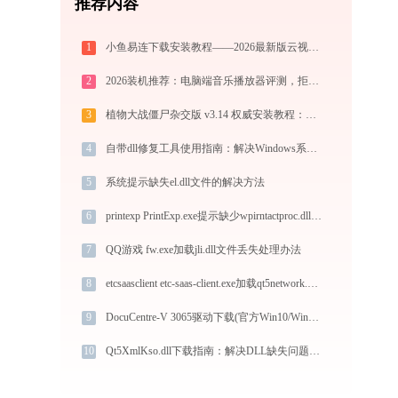
推荐内容
1
小鱼易连下载安装教程——2026最新版云视频会议客户端使用指南
2
2026装机推荐：电脑端音乐播放器评测，拒绝流氓捆绑，还原极致无损心流音质
3
植物大战僵尸杂交版 v3.14 权威安装教程：PC端下载+白屏闪退完美解决
4
自带dll修复工具使用指南：解决Windows系统问题 - 金山毒霸
5
系统提示缺失el.dll文件的解决方法
6
printexp PrintExp.exe提示缺少wpirntactproc.dll文件的解决办法
7
QQ游戏 fw.exe加载jli.dll文件丢失处理办法
8
etcsaasclient etc-saas-client.exe加载qt5network.dll文件丢失处理办法
9
DocuCentre-V 3065驱动下载(官方Win10/Win11)
10
Qt5XmlKso.dll下载指南：解决DLL缺失问题的完整方案（Win10/Win11适用）