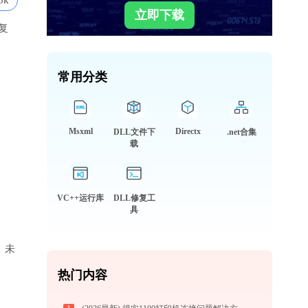
5k
立即下载
复
常用分类
Msxml
Directx
DLL文件下
.net合集
载
VC++运行库
DLL修复工
具
库、未
热门内容