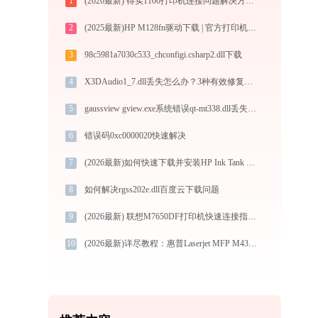
1
(2026最新) 得实1100打印机连接问题解决方法-金山毒霸
2
(2025最新)HP M128fn驱动下载 | 官方打印机驱动安装指南
3
98c5981a7030c533_chconfigi.csharp2.dll下载
4
X3DAudio1_7.dll丢失怎么办？3种有效修复方法详解
5
gaussview gview.exe系统错误qt-mt338.dll丢失如何解决
6
错误码0xc0000020快速解决
7
(2026最新)如何快速下载并安装HP Ink Tank 310 series打印机驱动：详细步骤解析
8
如何解决rgss202e.dll百度云下载问题
9
(2026最新) 联想M7650DF打印机快速连接指南-金山毒霸
10
(2026最新)详尽教程：惠普Laserjet MFP M433打印机驱动的正确下载与安装方式