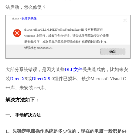
法启动，怎么修复？
et.exe -
损坏的映像
d:\wps office\12.1.0.16120\office6\qt5guikso.dll 没有被指定在
windows 上运行，或者它包含错误。请尝试使用原始安装介质重
新安装程序，或联系你的系统管理员或软件供应商以获取支持。
错误状态 0xc0000020。
大部分系统错误，是因为某些
DLL文件
丢失造成的，比如未安
装
DirectX
9或
DirectX 9
.0组件已损坏、缺少Microsoft Visual C
++库、未安装.net库。
解决方法如下：
一、 手动解决方法
1、先确定电脑操作系统是多少位的，现在的电脑一般都是64