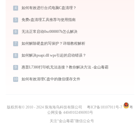
4
如何有效进行台式电脑C盘清理？
5
免费c盘清理工具推荐与使用指南
6
无法正常启动0xc000007b怎么解决
7
如何解除硬盘的写保护？详细教程解析
8
如何解决psapi.dll wps引起的启动错误？
9
惠普L7380打印机无法连接？教你解决方法 -金山毒霸
10
如何有效清理C盘中的微信缓存文件
版权所有© 2010 - 2024 珠海海鸟科技有限公司
粤ICP备18107911号-7
粤
公网安备 44049102496993号
关注“金山毒霸”微信公众号