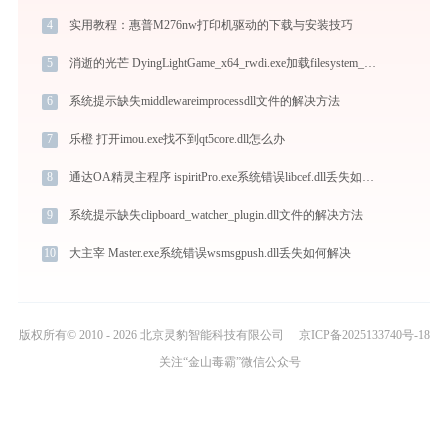
4
实用教程：惠普M276nw打印机驱动的下载与安装技巧
5
消逝的光芒 DyingLightGame_x64_rwdi.exe加载filesystem_x64_rwdi.dll文件丢失处理办法
6
系统提示缺失middlewareimprocessdll文件的解决方法
7
乐橙 打开imou.exe找不到qt5core.dll怎么办
8
通达OA精灵主程序 ispiritPro.exe系统错误libcef.dll丢失如何解决
9
系统提示缺失clipboard_watcher_plugin.dll文件的解决方法
10
大主宰 Master.exe系统错误wsmsgpush.dll丢失如何解决
版权所有© 2010 - 2026 北京灵豹智能科技有限公司
京ICP备2025133740号-18
关注“金山毒霸”微信公众号