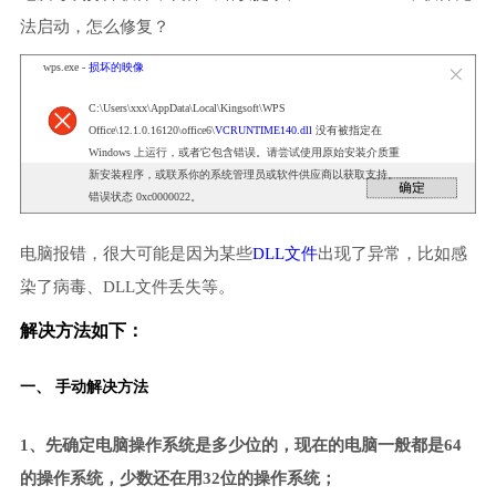
法启动，怎么修复？
wps.exe -
损坏的映像
C:\Users\xxx\AppData\Local\Kingsoft\WPS
Office\12.1.0.16120\office6\
VCRUNTIME140.dll
没有被指定在
Windows 上运行，或者它包含错误。请尝试使用原始安装介质重
新安装程序，或联系你的系统管理员或软件供应商以获取支持。
错误状态 0xc0000022。
电脑报错，很大可能是因为某些
DLL文件
出现了异常，比如感
染了病毒、DLL文件丢失等。
解决方法如下：
一、 手动解决方法
1、先确定电脑操作系统是多少位的，现在的电脑一般都是64
的操作系统，少数还在用32位的操作系统；