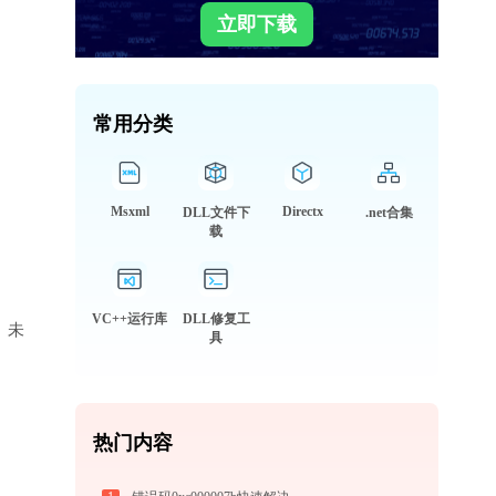
立即下载
常用分类
Msxml
Directx
DLL文件下
.net合集
载
VC++运行库
DLL修复工
库、未
具
热门内容