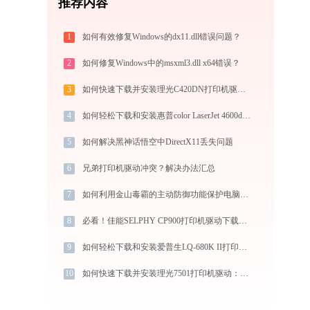
推荐内容
1
如何有效修复Windows的dx11.dll错误问题？
2
如何修复Windows中的msxml3.dll x64错误？
3
如何快速下载并安装理光C420DN打印机驱动：详细步骤解析
4
如何轻松下载和安装惠普color LaserJet 4600dtn打印机驱动？跟着这篇指南走
5
如何解决黑神话悟空中DirectX11丢失问题
6
兄弟打印机驱动冲突？解决办法汇总
7
如何利用金山毒霸的主动防御功能保护电脑安全？
8
必看！佳能SELPHY CP900打印机驱动下载与安装的正确姿势
9
如何轻松下载和安装爱普生LQ-680K II打印机驱动？跟着这篇指南走
10
如何快速下载并安装理光7501打印机驱动：详细步骤解析