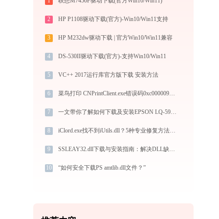
1
联想M7450F驱动下载(官方Win10/Win11)
2
HP P1108驱动下载(官方)-Win10/Win11支持
3
HP M232dw驱动下载 | 官方Win10/Win11兼容
4
DS-530II驱动下载(官方)-支持Win10/Win11
5
VC++ 2017运行库官方版下载 安装方法
6
菜鸟打印 CNPrintClient.exe错误码0xc0000096处理办法
7
一文带你了解如何下载及安装EPSON LQ-590K ESC/P 2打印机驱动
8
iClord.exe找不到iUtils.dll？5种专业修复方法详解
9
SSLEAY32.dll下载与安装指南：解决DLL缺失问题的完整方案
10
“如何安全下载PS amtlib.dll文件？”