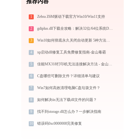
推荐内容
1
Zebra Z6M驱动下载官方Win10/Win11支持
2
gdiplus.dll下载全攻略：解决32位/64位系统DLL缺失问题，官方免费安全修复
3
Win10如何彻底永久关闭自动更新 5种方法教你永久关闭win10自动更新
4
xp启动dll修复工具免费修复指南-金山毒霸
5
佳能MX318打印机无法连接解决方法 - 金山毒霸
6
C盘哪些可删除文件？详细清单与建议
7
Win7如何高效清理电脑C盘垃圾文件？
8
如何解决iis无法下载dll文件的问题？
9
找不到storage.dll怎么办？一步解决指南
10
错误码0xc0000008完美修复