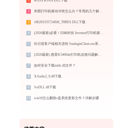
1
KOAYKJAN.DLL下载
2
奔图打印机驱动冲突怎么办？常用的几个解决方法
3
c9b203335724ffdf_T8RES.DLL下载
4
(2026最新)必看！闪铸科技 Inventor打印机驱动下载与安装的正确姿势
5
向日葵客户端相关进程 SunloginClient.exe系统错误msvcr100.dll丢失如何解决
6
(2026最新) 惠普K5400dn打印机连接问题解决方法-金山毒霸
7
如何安全下载iutils.dll文件？
8
XAudio2_9.dll下载
9
JceDLL.dll下载
10
win10怎么删除c盘系统更新文件？详解步骤