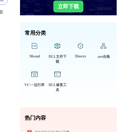
9k
立即下载
复
常用分类
Msxml
Directx
DLL文件下
.net合集
载
VC++运行库
DLL修复工
具
热门内容