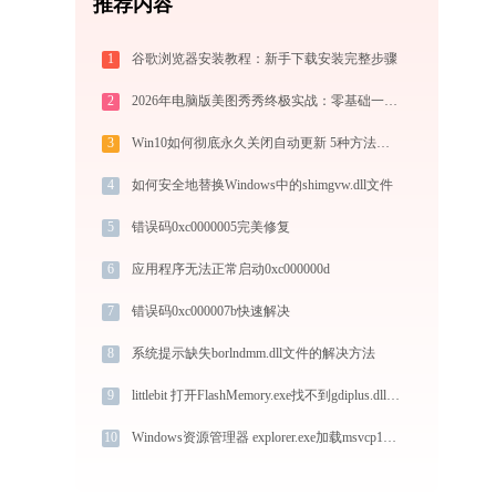
推荐内容
1
谷歌浏览器安装教程：新手下载安装完整步骤
2
2026年电脑版美图秀秀终极实战：零基础一键抠图与电商商品批量出图技巧
3
Win10如何彻底永久关闭自动更新 5种方法教你永久关闭win10自动更新
4
如何安全地替换Windows中的shimgvw.dll文件
5
错误码0xc0000005完美修复
6
应用程序无法正常启动0xc000000d
7
错误码0xc000007b快速解决
8
系统提示缺失borlndmm.dll文件的解决方法
9
littlebit 打开FlashMemory.exe找不到gdiplus.dll怎么办
10
Windows资源管理器 explorer.exe加载msvcp140.dll文件丢失处理办法