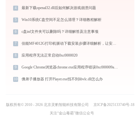
4
最新下载openal32.dll后如何解决游戏崩溃问题
5
Win10系统C盘空间不足怎么清理？详细教程解析
6
c盘inf文件夹可以删除吗？详细解答及注意事项
7
佳能MF4012G打印机驱动下载安装步骤详细解析，让安装更简单
8
应用程序无法正常启动0xc0000020
9
Google Chrome浏览器chrome.exe应用程序错误0xc000009a解决方法
10
佛弟子播放器 打开Player.exe找不到libvlc.dll怎么办
版权所有© 2010 - 2026 北京灵豹智能科技有限公司
京ICP备2025133740号-18
关注“金山毒霸”微信公众号