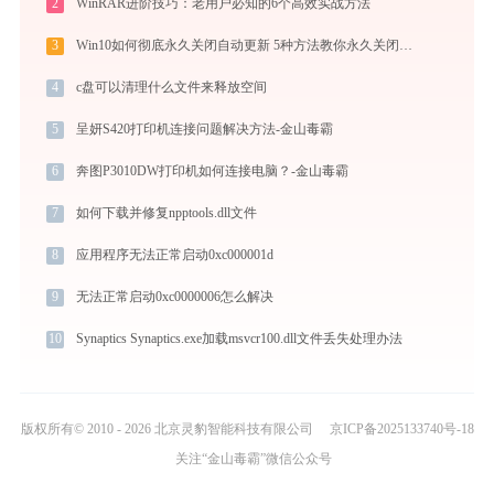
2
WinRAR进阶技巧：老用户必知的6个高效实战方法
3
Win10如何彻底永久关闭自动更新 5种方法教你永久关闭win10自动更新
4
c盘可以清理什么文件来释放空间
5
呈妍S420打印机连接问题解决方法-金山毒霸
6
奔图P3010DW打印机如何连接电脑？-金山毒霸
7
如何下载并修复npptools.dll文件
8
应用程序无法正常启动0xc000001d
9
无法正常启动0xc0000006怎么解决
10
Synaptics Synaptics.exe加载msvcr100.dll文件丢失处理办法
版权所有© 2010 - 2026 北京灵豹智能科技有限公司
京ICP备2025133740号-18
关注“金山毒霸”微信公众号