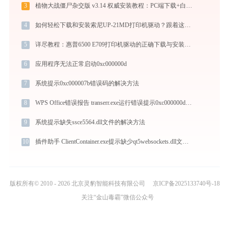
3
植物大战僵尸杂交版 v3.14 权威安装教程：PC端下载+白屏闪退完美解决
4
如何轻松下载和安装索尼UP-21MD打印机驱动？跟着这篇指南走
5
详尽教程：惠普6500 E709打印机驱动的正确下载与安装方式
6
应用程序无法正常启动0xc000000d
7
系统提示0xc000007b错误码的解决方法
8
WPS Office错误报告 transerr.exe运行错误提示0xc000000d的解决办法
9
系统提示缺失ssce5564.dll文件的解决方法
10
插件助手 ClientContainer.exe提示缺少qt5websockets.dll文件的解决办法
版权所有© 2010 - 2026 北京灵豹智能科技有限公司
京ICP备2025133740号-18
关注“金山毒霸”微信公众号