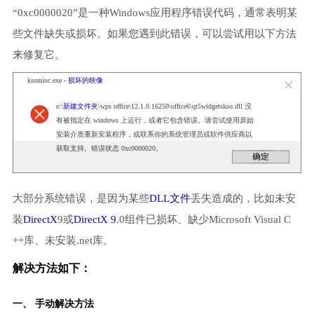
“0xc0000020”是一种Windows应用程序错误代码，通常表明某
些文件缺失或损坏。如果您遇到此错误，可以尝试用以下方法
来修复它。
ksomisc.exe -
损坏的映像
e:\
新建文件夹
\wps office\12.1.0.16250\office6\qt5widgetskso.dll 没
有被指定在 windows 上运行，或者它包含错误。请尝试使用原始
安装介质重新安装程序，或联系你的系统管理员或软件供应商以
获取支持。错误状态 0xc0000020。
大部分系统错误，是因为某些
DLL文件
丢失造成的，比如未安
装
DirectX
9或
DirectX 9
.0组件已损坏、缺少Microsoft Visual C
++库、未安装.net库。
解决方法如下：
一、 手动解决方法