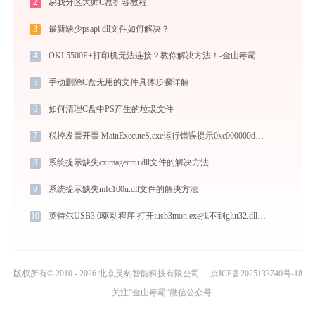
2
易我分区大师C盘扩容教程
3
最新缺少psapi.dll文件如何解决？
4
OKI 5500F+打印机无法连接？教你解决方法！-金山毒霸
5
手动删除C盘无用的文件具体步骤详解
6
如何清理C盘中PS产生的垃圾文件
7
税控发票开票 MainExecuteS.exe运行错误提示0xc000000d的解决办法
8
系统提示缺失cximagecrtu.dll文件的解决方法
9
系统提示缺失mfc100u.dll文件的解决方法
10
英特尔USB3.0驱动程序 打开iusb3mon.exe找不到glut32.dll怎么办
版权所有© 2010 - 2026 北京灵豹智能科技有限公司
京ICP备2025133740号-18
关注“金山毒霸”微信公众号