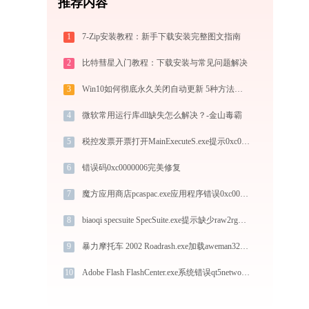
推荐内容
1
7-Zip安装教程：新手下载安装完整图文指南
2
比特彗星入门教程：下载安装与常见问题解决
3
Win10如何彻底永久关闭自动更新 5种方法教你永久关闭win10自动更新
4
微软常用运行库dll缺失怎么解决？-金山毒霸
5
税控发票开票打开MainExecuteS.exe提示0xc000000d错误码怎么办
6
错误码0xc0000006完美修复
7
魔方应用商店pcaspac.exe应用程序错误0xc0000096解决方法
8
biaoqi specsuite SpecSuite.exe提示缺少raw2rgb.dll文件的解决办法
9
暴力摩托车 2002 Roadrash.exe加载aweman32.dll文件丢失处理办法
10
Adobe Flash FlashCenter.exe系统错误qt5network.dll丢失如何解决