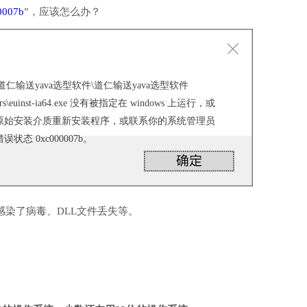
0007b
”，应该怎么办？
va)\道仁输送yava选型软件\道仁输送yava选型软件
\drivers\euinst-ia64.exe 没有被指定在 windows 上运行，或
原始安装介质重新安装程序，或联系你的系统管理员
态 0xc000007b。
感染了病毒、DLL文件丢失等。