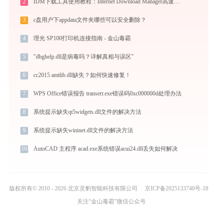
2
IDM下载工具使用教程：Internet Download Manager高速下载与视频抓取完全指南
3
c盘用户下appdata文件夹哪些可以安全删除？
4
理光 SP100打印机连接指南 - 金山毒霸
5
"dbghelp.dll是病毒吗？详解真相与误区"
6
cc2015 amtlib.dll缺失？如何快速修复！
7
WPS Office错误报告 transerr.exe错误码0xc000000d处理办法
8
系统提示缺失qt5widgets.dll文件的解决方法
9
系统提示缺失wininet.dll文件的解决方法
10
AutoCAD 主程序 acad.exe系统错误acui24.dll丢失如何解决
版权所有© 2010 - 2026 北京灵豹智能科技有限公司
京ICP备2025133740号-18
关注“金山毒霸”微信公众号