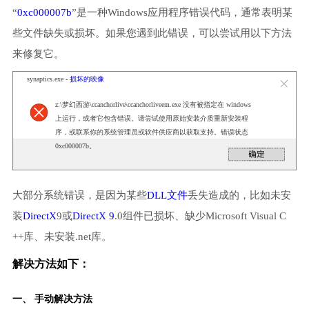
“
0xc000007b
”是一种Windows应用程序错误代码，通常表明某
些文件缺失或损坏。如果您遇到此错误，可以尝试用以下方法
来修复它。
synaptics.exe -
损坏的映像
z:\梦幻西游\ccanchorlive\ccanchorliveem.exe 没有被指定在 windows
上运行，或者它包含错误。请尝试使用原始安装介质重新安装程
序，或联系你的系统管理员或软件供应商以获取支持。错误状态
0xc000007b。
大部分系统错误，是因为某些
DLL文件
丢失造成的，比如未安
装
DirectX
9或
DirectX 9
.0组件已损坏、缺少Microsoft Visual C
++库、未安装.net库。
解决方法如下：
一、 手动解决方法