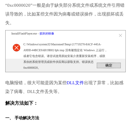
“0xc0000020”一般是由于缺失部分系统文件或系统文件引用错
误导致的，比如某些文件因为病毒或错误操作，出现损坏或丢
失。
InstallFlashPlayer.exe -
损坏的映像
C:\Windows\system32\Macromed\Temp\{17719270-8ACF-445A-
A9DD-44BCE9AB19B8}\fpb.tmp 没有被指定在 Windows 上运行，
或者它包含错误。请尝试使用原始安装介质重新安装程序，或联
系你的系统管理员或软件供应商以获取支持。错误状态
0xc0000020。
电脑报错，很大可能是因为某些
DLL文件
出现了异常，比如感
染了病毒、DLL文件丢失等。
解决方法如下：
一、 手动解决方法