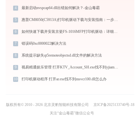
4
最新启动nvspcap64.dll出错如何解决？-金山毒霸
5
惠普CM8050(C5913A)打印机驱动下载与安装指南：一步步教您操作
6
如何快速下载并安装京瓷FS-1016MFP打印机驱动：详细步骤解析
7
错误码0xc0000022解决方法
8
系统提示缺失qt5remoteobjectsd.dll文件的解决方法
9
视易精通娱乐管理 打开KTV_Account_SH.exe找不到yjiamif.dll怎么办
10
打印机驱动程序 打开ar.exe找不到msvcr100.dll怎么办
版权所有© 2010 - 2026 北京灵豹智能科技有限公司
京ICP备2025133740号-18
关注“金山毒霸”微信公众号