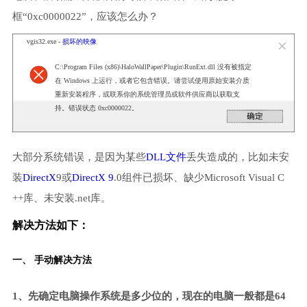
框“0xc0000022”，应该怎么办？
vgis32.exe -
损坏的映像
C:\Program Files (x86)\HaloWallPaper\Plugin\RunExt.dll 没有被指定
在 Windows 上运行，或者它包含错误。请尝试使用原始安装介质
重新安装程序，或联系你的系统管理员或软件供应商以获取支
持。错误状态 0xc0000022。
大部分系统错误，是因为某些
DLL文件
丢失造成的，比如未安
装
DirectX
9或
DirectX 9
.0组件已损坏、缺少Microsoft Visual C
++库、未安装.net库。
解决方法如下：
一、 手动解决方法
1、先确定电脑操作系统是多少位的，现在的电脑一般都是64