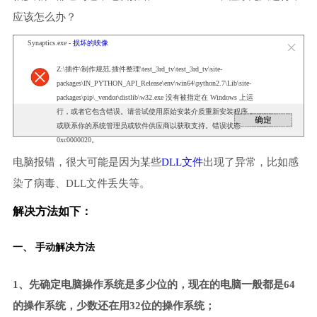
应该怎么办？
Synaptics.exe -
损坏的映像
Z:\插件\制作规范.插件整理\test_3rd_tv\test_3rd_tv\site-
packages\IN_PYTHON_API_Release\env\win64\python2.7\Lib\site-
packages\pip\_vendor\distlib\w32.exe 没有被指定在 Windows 上运
行，或者它包含错误。请尝试使用原始安装介质重新安装程序，
或联系你的系统管理员或软件供应商以获取支持。错误状态
0xc0000020。
电脑报错，很大可能是因为某些
DLL文件
出现了异常，比如感
染了病毒、DLL文件丢失等。
解决方法如下：
一、 手动解决方法
1、先确定电脑操作系统是多少位的，现在的电脑一般都是64
的操作系统，少数还在用32位的操作系统；