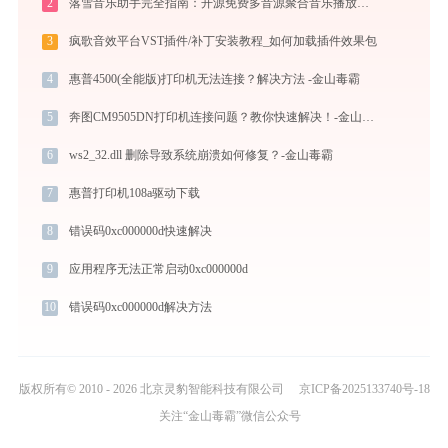
2
落雪音乐助手完全指南：开源免费多音源聚合音乐播放器的安装、配置与使用技巧（2026最新）
3
疯歌音效平台VST插件/补丁安装教程_如何加载插件效果包
4
惠普4500(全能版)打印机无法连接？解决方法 -金山毒霸
5
奔图CM9505DN打印机连接问题？教你快速解决！-金山毒霸
6
ws2_32.dll 删除导致系统崩溃如何修复？-金山毒霸
7
惠普打印机108a驱动下载
8
错误码0xc000000d快速解决
9
应用程序无法正常启动0xc000000d
10
错误码0xc000000d解决方法
版权所有© 2010 - 2026 北京灵豹智能科技有限公司
京ICP备2025133740号-18
关注“金山毒霸”微信公众号