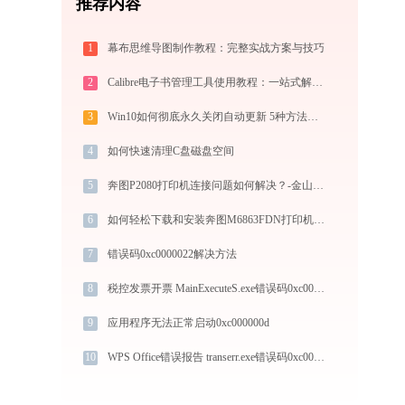
推荐内容
1
幕布思维导图制作教程：完整实战方案与技巧
2
Calibre电子书管理工具使用教程：一站式解决电子书格式转换、元数据管理与设备同步
3
Win10如何彻底永久关闭自动更新 5种方法教你永久关闭win10自动更新
4
如何快速清理C盘磁盘空间
5
奔图P2080打印机连接问题如何解决？-金山毒霸
6
如何轻松下载和安装奔图M6863FDN打印机驱动？跟着这篇指南走
7
错误码0xc0000022解决方法
8
税控发票开票 MainExecuteS.exe错误码0xc000000d处理办法
9
应用程序无法正常启动0xc000000d
10
WPS Office错误报告 transerr.exe错误码0xc000000d处理办法