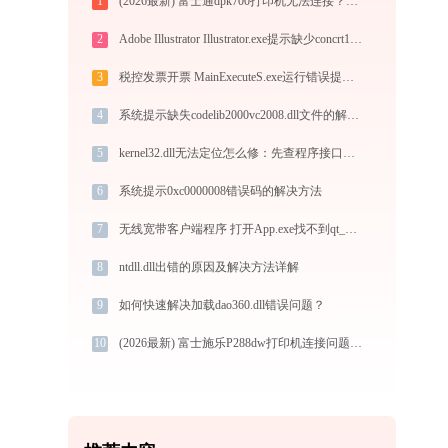
1
(2026最新) 富士通dpk700打印机无法连接？教你解决方法！-金山毒霸
2
Adobe Illustrator Illustrator.exe提示缺少concrt140.dll文件的解决办法
3
税控发票开票 MainExecuteS.exe运行错误提示0xc000000d的解决办法
4
系统提示缺失codelib2000vc2008.dll文件的解决方法
5
kernel32.dll无法定位怎么修：先查程序接口版本与兼容模式，别直接替换系统文件
6
系统提示0xc0000008错误码的解决方法
7
无线宽带客户端程序 打开App.exe找不到qt_ui_framework.dll怎么办
8
ntdll.dll出错的原因及解决方法详解
9
如何快速解决加载dao360.dll错误问题？
10
(2026最新) 富士施乐P288dw打印机连接问题如何解决？-金山毒霸