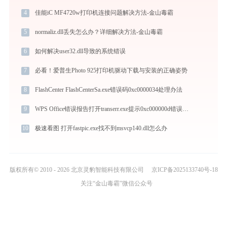
4
佳能iC MF4720w打印机连接问题解决方法-金山毒霸
5
normaliz.dll丢失怎么办？详细解决方法-金山毒霸
6
如何解决user32.dll导致的系统错误
7
必看！爱普生Photo 925打印机驱动下载与安装的正确姿势
8
FlashCenter FlashCenterSa.exe错误码0xc0000034处理办法
9
WPS Office错误报告打开transerr.exe提示0xc000000d错误码怎么办
10
极速看图 打开fastpic.exe找不到msvcp140.dll怎么办
版权所有© 2010 - 2026 北京灵豹智能科技有限公司
京ICP备2025133740号-18
关注“金山毒霸”微信公众号