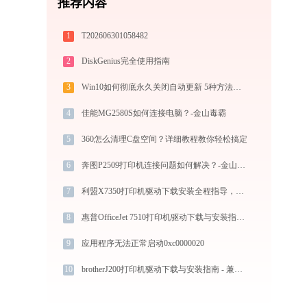
推荐内容
1
T202606301058482
2
DiskGenius完全使用指南
3
Win10如何彻底永久关闭自动更新 5种方法教你永久关闭win10自动更新
4
佳能MG2580S如何连接电脑？-金山毒霸
5
360怎么清理C盘空间？详细教程教你轻松搞定
6
奔图P2509打印机连接问题如何解决？-金山毒霸
7
利盟X7350打印机驱动下载安装全程指导，轻松解决打印问题
8
惠普OfficeJet 7510打印机驱动下载与安装指南：一步步教您操作
9
应用程序无法正常启动0xc0000020
10
brotherJ200打印机驱动下载与安装指南 - 兼容性及常见问题解决