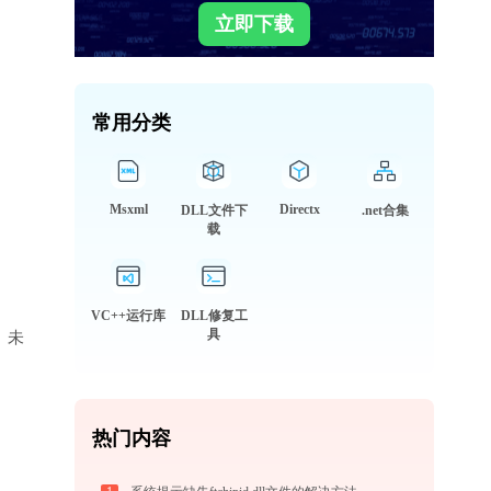
立即下载
常用分类
Msxml
Directx
DLL文件下
.net合集
载
VC++运行库
DLL修复工
具
库、未
热门内容