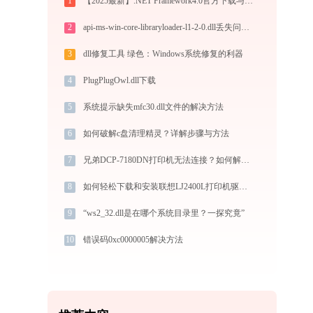
1
【2025最新】.NET Framework4.0官方下载与安装方法|附错误解决方案
2
api-ms-win-core-libraryloader-l1-2-0.dll丢失问题：完整解决方案
3
dll修复工具 绿色：Windows系统修复的利器
4
PlugPlugOwl.dll下载
5
系统提示缺失mfc30.dll文件的解决方法
6
如何破解c盘清理精灵？详解步骤与方法
7
兄弟DCP-7180DN打印机无法连接？如何解决？-金山毒霸
8
如何轻松下载和安装联想LJ2400L打印机驱动？跟着这篇指南走
9
“ws2_32.dll是在哪个系统目录里？一探究竟”
10
错误码0xc0000005解决方法