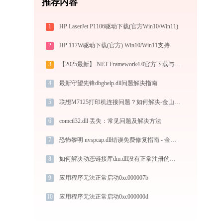
推荐内容
1
HP LaserJet P1106驱动下载(官方Win10/Win11)
2
HP 117W驱动下载(官方) Win10/Win11支持
3
【2025最新】.NET Framework4.0官方下载与安装方法|附错误解决方案
4
最新守望先锋dbghelp.dll问题解决指南
5
联想M7125打印机连接问题？如何解决-金山毒霸
6
comctl32.dll 丢失：常见问题及解决方法
7
恐怖黎明 nvspcap.dll错误免费修复指南 - 金山毒霸
8
如何解决动态链接库dm.dll没有正常注册的问题？
9
应用程序无法正常启动0xc000007b
10
应用程序无法正常启动0xc000000d