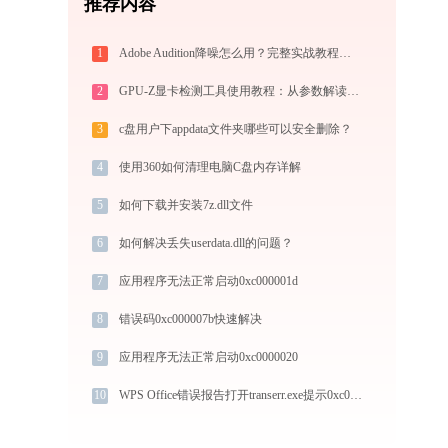
推荐内容
1
Adobe Audition降噪怎么用？完整实战教程（从入门到异常排查）
2
GPU-Z显卡检测工具使用教程：从参数解读到BIOS备份，一站式掌握显卡信息
3
c盘用户下appdata文件夹哪些可以安全删除？
4
使用360如何清理电脑C盘内存详解
5
如何下载并安装7z.dll文件
6
如何解决丢失userdata.dll的问题？
7
应用程序无法正常启动0xc000001d
8
错误码0xc000007b快速解决
9
应用程序无法正常启动0xc0000020
10
WPS Office错误报告打开transerr.exe提示0xc000000d错误码怎么办