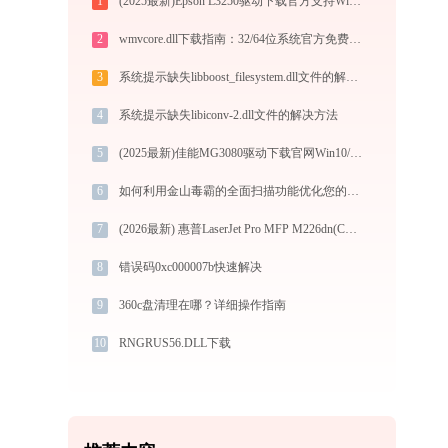
1
(2025最新)Epson L3250驱动下载官方支持Win10/Win11
2
wmvcore.dll下载指南：32/64位系统官方免费下载与修复教程
3
系统提示缺失libboost_filesystem.dll文件的解决方法
4
系统提示缺失libiconv-2.dll文件的解决方法
5
(2025最新)佳能MG3080驱动下载官网Win10/Win11安装教程
6
如何利用金山毒霸的全面扫描功能优化您的电脑性能
7
(2026最新) 惠普LaserJet Pro MFP M226dn(C6N22A)快速连接指南 - 金山毒霸
8
错误码0xc000007b快速解决
9
360c盘清理在哪？详细操作指南
10
RNGRUS56.DLL下载