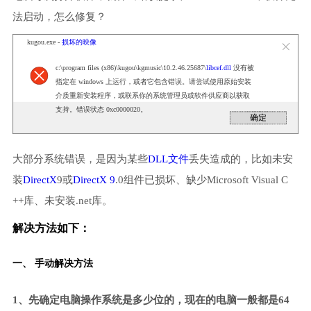
法启动，怎么修复？
kugou.exe -
损坏的映像
c:\program files (x86)\kugou\kgmusic\10.2.46.25687\
libcef.dll
没有被
指定在 windows 上运行，或者它包含错误。请尝试使用原始安装
介质重新安装程序，或联系你的系统管理员或软件供应商以获取
支持。错误状态 0xc0000020。
大部分系统错误，是因为某些
DLL文件
丢失造成的，比如未安
装
DirectX
9或
DirectX 9
.0组件已损坏、缺少Microsoft Visual C
++库、未安装.net库。
解决方法如下：
一、 手动解决方法
1、先确定电脑操作系统是多少位的，现在的电脑一般都是64