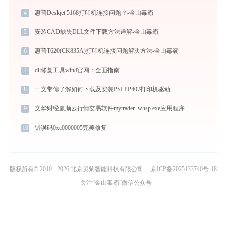
4
惠普Deskjet 5168打印机连接问题？-金山毒霸
5
安装CAD缺失DLL文件下载方法详解-金山毒霸
6
惠普T620(CK835A)打印机连接问题解决方法-金山毒霸
7
dll修复工具win8官网：全面指南
8
一文带你了解如何下载及安装PSI PP407打印机驱动
9
文华财经赢顺云行情交易软件mytrader_whsp.exe应用程序错误0xc000007b解决方法
10
错误码0xc0000005完美修复
版权所有© 2010 - 2026 北京灵豹智能科技有限公司
京ICP备2025133740号-18
关注“金山毒霸”微信公众号