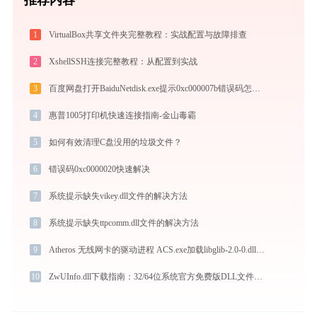
1
VirtualBox共享文件夹完整教程：实战配置与故障排查
2
XshellSSH连接完整教程：从配置到实战
3
百度网盘打开BaiduNetdisk.exe提示0xc000007b错误码怎么办
4
惠普1005打印机快速连接指南-金山毒霸
5
如何有效清理C盘没用的垃圾文件？
6
错误码0xc0000020快速解决
7
系统提示缺失vikey.dll文件的解决方法
8
系统提示缺失ttpcomm.dll文件的解决方法
9
Atheros 无线网卡的驱动进程 ACS.exe加载libglib-2.0-0.dll文件丢失处理办法
10
ZwUInfo.dll下载指南：32/64位系统官方免费版DLL文件修复方案