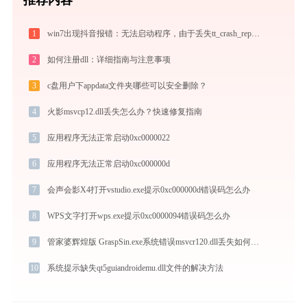
1
win7出现抖音报错：无法启动程序，由于丢失tt_crash_reporter_dylib.dll的解决方法
2
如何注册dll：详细指南与注意事项
3
c盘用户下appdata文件夹哪些可以安全删除？
4
火影msvcp12.dll丢失怎么办？快速修复指南
5
应用程序无法正常启动0xc0000022
6
应用程序无法正常启动0xc000000d
7
会声会影X4打开vstudio.exe提示0xc000000d错误码怎么办
8
WPS文字打开wps.exe提示0xc0000094错误码怎么办
9
管家婆辉煌版 GraspSin.exe系统错误msvcr120.dll丢失如何解决
10
系统提示缺失qt5guiandroidemu.dll文件的解决方法