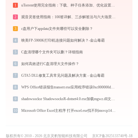
1
uTorrent使用完全指南：下载、种子任务添加、优化设置与BT客户端对比
2
观音灵签使用指南：100签详解、三步解签法与六大场景解读
3
c盘用户下appdata文件夹哪些可以安全删除？
4
映美FP-5900K打印机连接问题如何解决？-金山毒霸
5
C盘清理哪个文件夹可以删？详细指南
6
如何高效进行C盘清理大文件操作？
7
GTA5 DLL修复工具常见问题及解决方案 - 金山毒霸
8
WPS Office错误报告transerr.exe应用程序错误0xc000000d解决方法
9
shadowsocksr ShadowsocksR-dotnet4.0.exe加载mgwz.dll文件丢失处理办法
10
Microsoft Office Excel主程序 打开excel.exe找不到msvcp140.dll怎么办
版权所有© 2010 - 2026 北京灵豹智能科技有限公司
京ICP备2025133740号-18