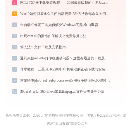
2
PCL2启动器下载安装教程——2026最新版我的世界Java版启动器配置指南
3
Win10如何彻底永久关闭自动更新 5种方法教你永久关闭win10自动更新
4
全自动dll修复工具如何解决Windows问题-金山毒霸
5
出现com.dll的报错如何解决？免费修复办法
6
输入法dll文件下载及安装指南
7
遇到惠普m128fn打印机驱动问题？这里有最全的下载及安装指导
8
详尽教程：三星SL-K2200打印机驱动的正确下载与安装方式
9
京东咚咚jdwb_cef_subprocess.exe应用程序错误0xc0000017解决方法
10
365桌面日历 365rili.exe加载ffmpeg.dll文件丢失处理办法
版权所有© 2010 - 2026 北京灵豹智能科技有限公司
京ICP备2025133740号-18
关注“金山毒霸”微信公众号