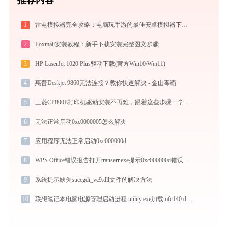
1
雷电模拟器完全攻略：电脑玩手游的最佳安卓模拟器下载安装与优化配置指南
2
Foxmail安装教程：新手下载安装完整图文步骤
3
HP LaserJet 1020 Plus驱动下载(官方Win10/Win11)
4
惠普Deskjet 9860无法连接？教你快速解决 - 金山毒霸
5
三菱CP800E打印机驱动安装不再难，跟着这些步骤一学就会
6
无法正常启动0xc0000005怎么解决
7
应用程序无法正常启动0xc000000d
8
WPS Office错误报告打开transerr.exe提示0xc000000d错误码怎么办
9
系统提示缺失succgdi_vc9.dll文件的解决方法
10
联想笔记本电脑电源管理启动进程 utility.exe加载mfc140.dll文件丢失处理办法