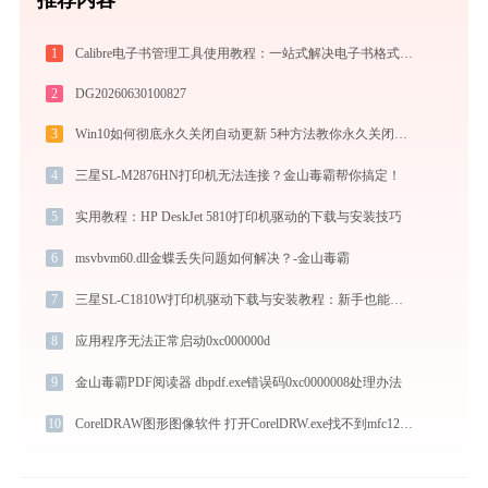
1
Calibre电子书管理工具使用教程：一站式解决电子书格式转换、元数据管理与设备同步
2
DG20260630100827
3
Win10如何彻底永久关闭自动更新 5种方法教你永久关闭win10自动更新
4
三星SL-M2876HN打印机无法连接？金山毒霸帮你搞定！
5
实用教程：HP DeskJet 5810打印机驱动的下载与安装技巧
6
msvbvm60.dll金蝶丢失问题如何解决？-金山毒霸
7
三星SL-C1810W打印机驱动下载与安装教程：新手也能轻松搞定
8
应用程序无法正常启动0xc000000d
9
金山毒霸PDF阅读器 dbpdf.exe错误码0xc0000008处理办法
10
CorelDRAW图形图像软件 打开CorelDRW.exe找不到mfc120u.dll怎么办