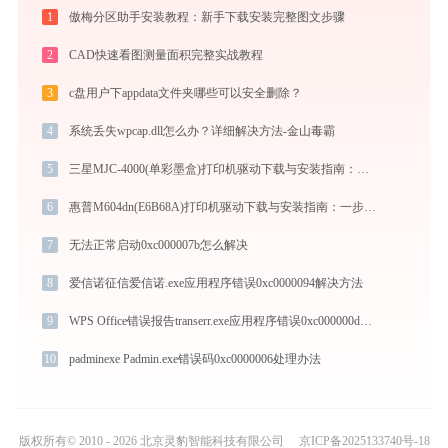
1
傲梅分区助手安装教程：新手下载安装完整图文步骤
2
CAD快速看图测量面积完整实战教程
3
c盘用户下appdata文件夹哪些可以安全删除？
4
系统丢失wpcap.dll怎么办？详细解决方法-金山毒霸
5
三星MJC-4000(单彩墨盒)打印机驱动下载与安装指南：一步步教您操作
6
惠普M604dn(E6B68A)打印机驱动下载与安装指南：一步步教您操作
7
无法正常启动0xc000007b怎么解决
8
爱信诺征信爱信诺.exe应用程序错误0xc0000094解决方法
9
WPS Office错误报告transerr.exe应用程序错误0xc000000d解决方法
10
padminexe Padmin.exe错误码0xc0000006处理办法
版权所有© 2010 - 2026 北京灵豹智能科技有限公司
京ICP备2025133740号-18