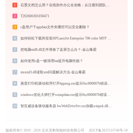
1
石墨文档怎么用？在线协作办公全攻略：从注册到团队高效协同
2
T202606301058471
3
c盘用户下appdata文件夹哪些可以安全删除？
4
如何轻松下载和安装HPLaserJet Enterprise 700 color MFP M775系列打印驱动程序打印机驱动？跟着这篇指南走
5
把电脑ntdll.dll文件替换了蓝屏怎么办？-金山毒霸
6
如何使用c盘一键清理bat提升电脑性能？
7
msxml3.dll读取xml问题解决方法-金山毒霸
8
惠普打印机驱动程序打开hppusg.exe提示0xc000007b错误码怎么办
9
windows优化大师打开wmupdata.exe提示0xc000007b错误码怎么办
10
智百威设备驱动服务器 bwWebDriveSrv.exe加载winpsk.dll文件丢失处理办法
版权所有© 2010 - 2026 北京灵豹智能科技有限公司
京ICP备2025133740号-18