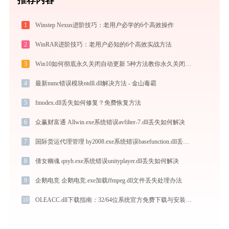
1
Winstep Nexus进阶技巧：老用户必学的6个高效操作
2
WinRAR进阶技巧：老用户必知的6个高效实战方法
3
Win10如何彻底永久关闭自动更新 5种方法教你永久关闭win10自动更新
4
最新mmc错误模块ntdll.dll解决方法 - 金山毒霸
5
fmodex.dll丢失如何修复？免费恢复方法
6
众赢财富通 Allwin.exe系统错误avfilter-7.dll丢失如何解决
7
国际货运代理管理 hy2008.exe系统错误basefunction.dll丢失如何解决
8
倩女幽魂 qnyh.exe系统错误unityplayer.dll丢失如何解决
9
企鹅电竞 企鹅电竞.exe加载ffmpeg.dll文件丢失处理办法
10
OLEACC.dll下载指南：32/64位系统官方免费下载与安装教程