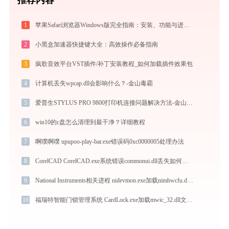
1
苹果Safari浏览器Windows版完全指南：安装、功能与进阶使用技巧全攻略（2026最新）
2
小黑盒加速器快捷键大全：高效操作必备指南
3
疯歌音效平台VST插件/补丁安装教程_如何加载插件效果包
4
计算机丢失wpcap.dll会影响什么？-金山毒霸
5
爱普生STYLUS PRO 9800打印机连接问题解决方法-金山毒霸
6
win10的c盘怎么清理到最干净？详细教程
7
啊噗啊噗 upupoo-play-bar.exe错误码0xc0000005处理办法
8
CorelCAD CorelCAD.exe系统错误commonui.dll丢失如何解决
9
National Instruments相关进程 nidevmon.exe加载nimhwcfu.dll文件丢失处理办法
10
福瑞特智能门锁管理系统 CardLock.exe加载mwic_32.dll文件丢失处理办法