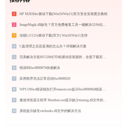
1
HP M283fdw驱动下载(Win10/Win11)官方安全安装图文教程
2
ImageMagik.dll缺失？官方免费修复工具一键解决32/64位系统问题
3
佳能L11121e驱动下载(官方) Win10/Win11支持
4
C盘清理之后还是满的怎么办？详细解决方案
5
完美解决京瓷M1520h打印机驱动安装困扰，全面下载安装教程
6
错误码0xc000007b快速解决
7
应用程序无法正常启动0xc0000020
8
WPS Office错误报告打开transerr.exe提示0xc000000d错误码怎么办
9
傲游浏览器主程序 Maxthon.exe提示缺少mxmsg.dll文件的解决办法
10
系统提示缺失vnchooks.dll文件的解决方法