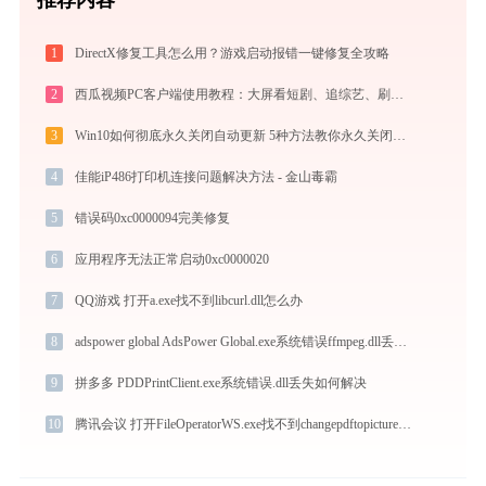
1
DirectX修复工具怎么用？游戏启动报错一键修复全攻略
2
西瓜视频PC客户端使用教程：大屏看短剧、追综艺、刷影视的高清播放指南
3
Win10如何彻底永久关闭自动更新 5种方法教你永久关闭win10自动更新
4
佳能iP486打印机连接问题解决方法 - 金山毒霸
5
错误码0xc0000094完美修复
6
应用程序无法正常启动0xc0000020
7
QQ游戏 打开a.exe找不到libcurl.dll怎么办
8
adspower global AdsPower Global.exe系统错误ffmpeg.dll丢失如何解决
9
拼多多 PDDPrintClient.exe系统错误.dll丢失如何解决
10
腾讯会议 打开FileOperatorWS.exe找不到changepdftopicture.dll怎么办