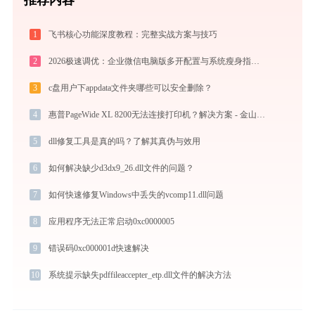
1
飞书核心功能深度教程：完整实战方案与技巧
2
2026极速调优：企业微信电脑版多开配置与系统瘦身指南，拒绝流氓捆绑
3
c盘用户下appdata文件夹哪些可以安全删除？
4
惠普PageWide XL 8200无法连接打印机？解决方案 - 金山毒霸
5
dll修复工具是真的吗？了解其真伪与效用
6
如何解决缺少d3dx9_26.dll文件的问题？
7
如何快速修复Windows中丢失的vcomp11.dll问题
8
应用程序无法正常启动0xc0000005
9
错误码0xc000001d快速解决
10
系统提示缺失pdffileaccepter_etp.dll文件的解决方法