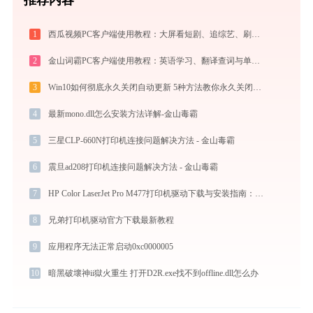
1
西瓜视频PC客户端使用教程：大屏看短剧、追综艺、刷影视的高清播放指南
2
金山词霸PC客户端使用教程：英语学习、翻译查词与单词记忆的一站式语言助手
3
Win10如何彻底永久关闭自动更新 5种方法教你永久关闭win10自动更新
4
最新mono.dll怎么安装方法详解-金山毒霸
5
三星CLP-660N打印机连接问题解决方法 - 金山毒霸
6
震旦ad208打印机连接问题解决方法 - 金山毒霸
7
HP Color LaserJet Pro M477打印机驱动下载与安装指南：一步步教您操作
8
兄弟打印机驱动官方下载最新教程
9
应用程序无法正常启动0xc0000005
10
暗黑破壞神ii獄火重生 打开D2R.exe找不到offline.dll怎么办