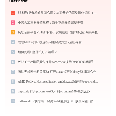
1
SPSS数据分析软件怎么用？从零开始的完整操作指南（附实战案例）
2
小黑盒加速器安装教程：新手下载安装完整步骤
3
疯歌音效平台VST插件/补丁安装教程_如何加载插件效果包
4
联想M9332打印机连接问题解决方法 -金山毒霸
5
如何判断C盘什么可以清理？
6
WPS Office错误报告打开transerr.exe提示0xc000000d错误码怎么办
7
腾达无线网卡相关驱动 打开ui.exe找不到libeay32.dll怎么办
8
AMD ReLive: Host Application amddvr.exe系统错误opencl.dll丢失如何解决
9
phpstudy 打开process.exe找不到vcruntime140.dll怎么办
10
dnfbase.dll下载指南：解决32/64位系统DLL缺失问题 | 官方免费安全下载