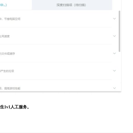
生
1v1人工服务。