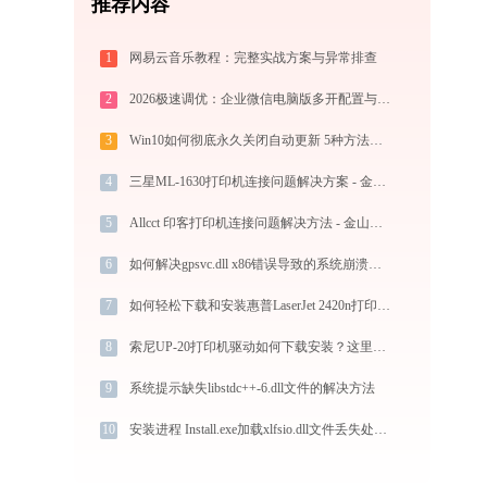
推荐内容
1
网易云音乐教程：完整实战方案与异常排查
2
2026极速调优：企业微信电脑版多开配置与系统瘦身指南，拒绝流氓捆绑
3
Win10如何彻底永久关闭自动更新 5种方法教你永久关闭win10自动更新
4
三星ML-1630打印机连接问题解决方案 - 金山毒霸
5
Allcct 印客打印机连接问题解决方法 - 金山毒霸
6
如何解决gpsvc.dll x86错误导致的系统崩溃问题？
7
如何轻松下载和安装惠普LaserJet 2420n打印机驱动？跟着这篇指南走
8
索尼UP-20打印机驱动如何下载安装？这里有你需要的所有信息
9
系统提示缺失libstdc++-6.dll文件的解决方法
10
安装进程 Install.exe加载xlfsio.dll文件丢失处理办法