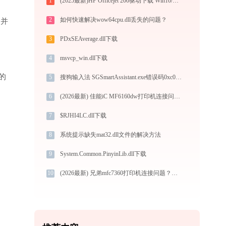
1
(2025最新)HP Officejet 200驱动下载 Win10/Win11官方版
2
如何快速解决wow64cpu.dll丢失的问题？
”并
3
PDxSEAverage.dll下载
4
msvcp_win.dll下载
的
5
搜狗输入法 SGSmartAssistant.exe错误码0xc0000005处理办法
6
(2026最新) 佳能iC MF6160dw打印机连接问题解决方法 -金山毒霸
7
$RJHI4LC.dll下载
8
系统提示缺失mat32.dll文件的解决方法
9
System.Common.PinyinLib.dll下载
10
(2026最新) 兄弟mfc7360打印机连接问题？教你快速解决 - 金山毒霸