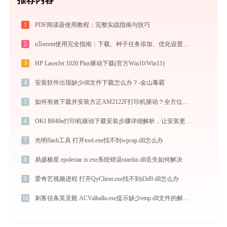
1
PDF阅读器使用教程：完整实战指南与技巧
2
uTorrent使用完全指南：下载、种子任务添加、优化设置与BT客户端对比
3
HP LaserJet 1020 Plus驱动下载(官方Win10/Win11)
4
安装软件出现缺少dll文件下载怎么办？-金山毒霸
5
如何有效下载并安装方正AM2122F打印机驱动？全方位指导手册
6
OKI B840n打印机驱动下载安装步骤详细解析，让安装更简单
7
光明flash工具 打开tool.exe找不到wpcap.dll怎么办
8
易盛极星 epolestar ix.exe系统错误stardui.dll丢失如何解决
9
爱奇艺视频进程 打开QyClient.exe找不到d3d9.dll怎么办
10
刺客信条英灵殿 ACValhalla.exe提示缺少emp.dll文件的解决办法